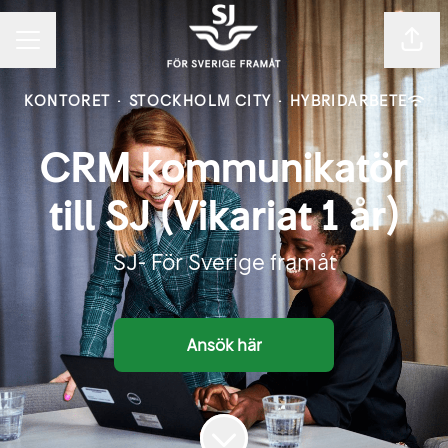
Dela
KARRIÄRMENY
KONTORET
·
STOCKHOLM CITY
·
HYBRIDARBETE
CRM kommunikatör
till SJ (Vikariat 1 år)
SJ- För Sverige framåt
Ansök här