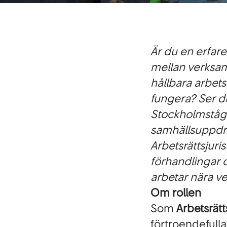
Är du en erfare
mellan verksamh
hållbara arbets
fungera? Ser d
Stockholmståg 
samhällsuppdra
Arbetsrättsjuri
förhandlingar o
arbetar nära v
Om rollen
Som
Arbetsrätt
förtroendefull