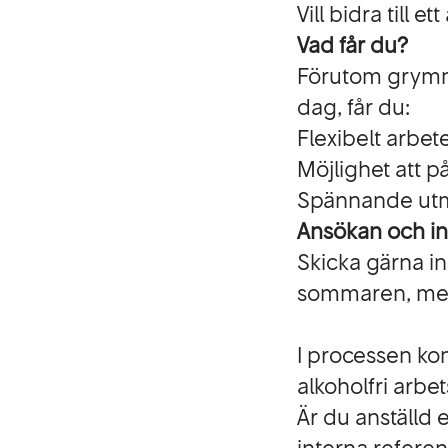
Vill bidra till e
Vad får du?
Förutom grymma 
dag, får du:
Flexibelt arbe
Möjlighet att på
Spännande utm
Ansökan och i
Skicka gärna i
sommaren, men s
I processen ko
alkoholfri arb
Är du anställd 