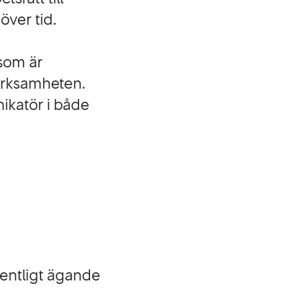
över tid.
 som är
verksamheten.
ikatör i både
fentligt ägande