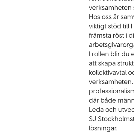
verksamheten s
Hos oss är samv
viktigt stöd ti
främsta röst i 
arbetsgivarorg
I rollen blir du
att skapa strukt
kollektivavtal 
verksamheten. 
professionalis
där både männi
Leda och utvec
SJ Stockholms
lösningar.