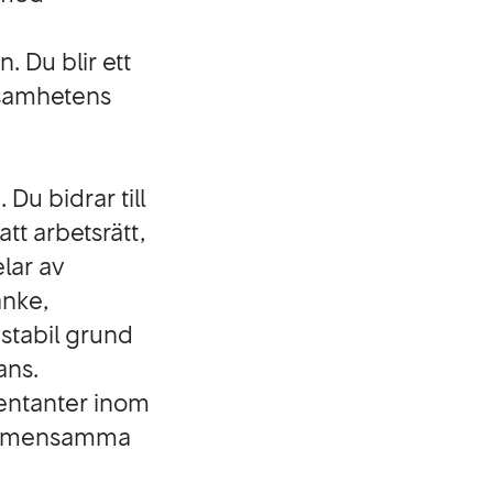
. Du blir ett
rksamhetens
 Du bidrar till
att arbetsrätt,
elar av
anke,
stabil grund
ans.
sentanter inom
 gemensamma