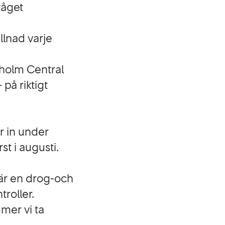
 tåget
llnad varje
kholm Central
 på riktigt
r in under
st i augusti.
är en drog-och
troller.
mer vi ta