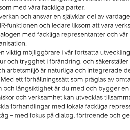
om med våra fackliga parter.
erkan och ansvar en självklar del av vardagen
ll HR-funktionen och ledare liksom att vara ve
dialogen med fackliga representanter och vår
anisation.
 en viktig möjliggörare i vår fortsatta utveckling.
ur och trygghet i förändring, och säkerställer 
och arbetsmiljö är naturliga och integrerade d
Med ett förhållningssätt som präglas av omt
m och långsiktighet är du med och bygger en 
skor och verksamhet kan utvecklas tillsamm
kla förhandlingar med lokala fackliga repre
tåg – med fokus på dialog, förtroende och