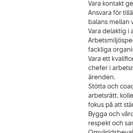
Vara kontakt g
Ansvara för til
balans mellan 
Vara delaktig i
Arbetsmiljöspe
fackliga organi
Vara ett kvalif
chefer i arbetsr
ärenden.
Stötta och coac
arbetsrätt, ko
fokus på att st
Bygga och vårda
respekt och sam
Omvärldsbevaka