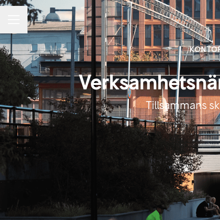
KARRIÄRMENY
KONTO
Verksamhetsnära
Tillsammans s