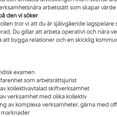
verksamhetsnära arbetssätt som skapar värde 
på den vi söker
 rollen tror vi att du är självgående lagspelare
rad. Du gillar att arbeta operativt och nära 
 att bygga relationer och en skicklig kommun
uridisk examen
farenhet som arbetsrättsjurist
av kollektivavtalad skiftverksamhet
av verksamhet med olika kollektiv
rning av komplexa verksamheter, gärna med of
e marknader