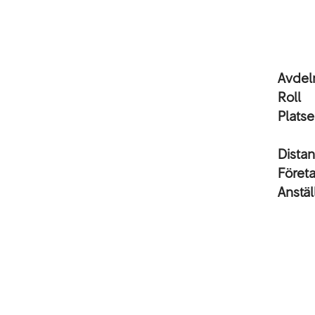
Avdel
Roll
Platse
Dista
Föret
Anstäl