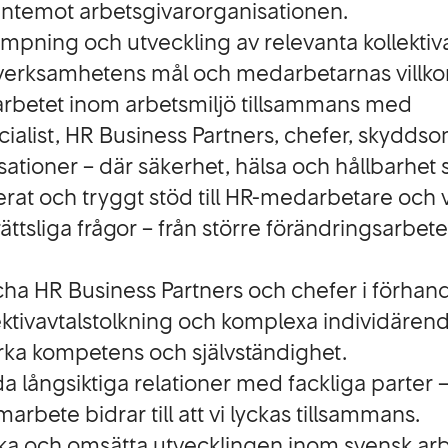
entemot arbetsgivarorganisationen.
lämpning och utveckling av relevanta kollekti
verksamhetens mål och medarbetarnas villkor
 arbetet inom arbetsmiljö tillsammans med
cialist, HR Business Partners, chefer, skydd
sationer – där säkerhet, hälsa och hållbarhet s
icerat och tryggt stöd till HR-medarbetare oc
ättsliga frågor – från större förändringsarbete t
ha HR Business Partners och chefer i förhand
llektivavtalstolkning och komplexa individäre
ärka kompetens och självständighet.
 långsiktiga relationer med fackliga parter – dä
arbete bidrar till att vi lyckas tillsammans.
 och omsätta utvecklingen inom svensk arbets