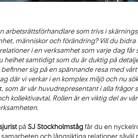
n arbetsrättsförhandlare som trivs i skärnin
et, människor och förändring? Vill du bidra ti
relationer i en verksamhet som varje dag får 
u helhet samtidigt som du är duktig på detalj
befinner sig på en spännande resa med vårt 
g där vi verkar i en komplex miljö och nu sö
st, som är vår huvudrepresentant i alla frågor 
ch kollektivavtal. Rollen är en viktig del av 
erksamheten.
sjurist
på
SJ Stockholmståg
får du en nyckelro
a samarbeten och långsiktiga relationer såväl