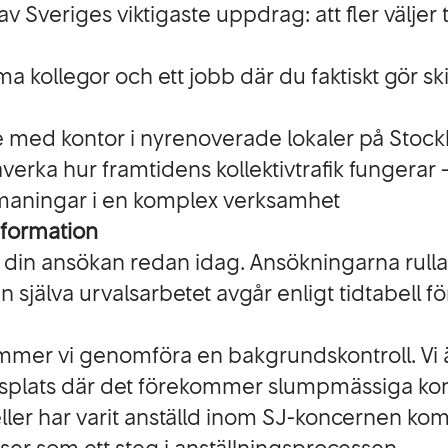
tt av Sveriges viktigaste uppdrag: att fler väljer
kollegor och ett jobb där du faktiskt gör ski
te med kontor i nyrenoverade lokaler på Stoc
verka hur framtidens kollektivtrafik fungerar –
aningar i en komplex verksamhet
nformation
n din ansökan redan idag. Ansökningarna rulla
jälva urvalsarbetet avgår enligt tidtabell för
mmer vi genomföra en bakgrundskontroll. Vi 
etsplats där det förekommer slumpmässiga kon
eller har varit anställd inom SJ-koncernen kom