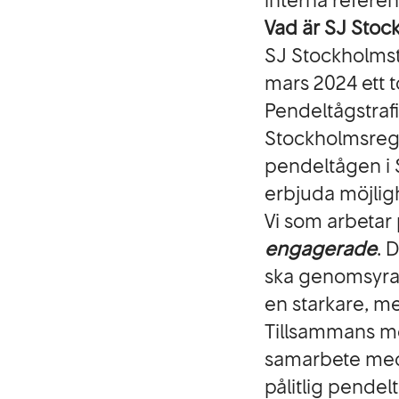
interna referen
Vad är SJ Stoc
SJ Stockholmstå
mars 2024 ett t
Pendeltågstraf
Stockholmsregi
pendeltågen i S
erbjuda möjligh
Vi som arbetar
engagerade
. 
ska genomsyra 
en starkare, m
Tillsammans me
samarbete med T
pålitlig pendel