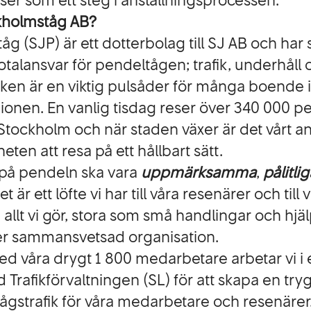
ser som ett steg i anställningsprocessen.
kholmståg AB?
g (SJP) är ett dotterbolag till SJ AB och har
otalansvar för pendeltågen; trafik, underhåll 
iken är en viktig pulsåder för många boende i
onen. En vanlig tisdag reser över 340 000 
tockholm och när staden växer är det vårt an
eten att resa på ett hållbart sätt.
 på pendeln ska vara
uppmärksamma
,
pålitli
Det är ett löfte vi har till våra resenärer och till
allt vi gör, stora som små handlingar och hjä
er sammansvetsad organisation.
d våra drygt 1 800 medarbetare arbetar vi i e
rafikförvaltningen (SL) för att skapa en tryg
tågstrafik för våra medarbetare och resenärer