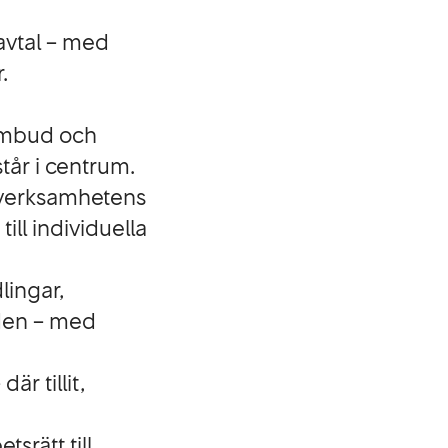
vavtal – med
.
sombud och
tår i centrum.
h verksamhetens
ill individuella
lingar,
nden – med
r tillit,
rätt till