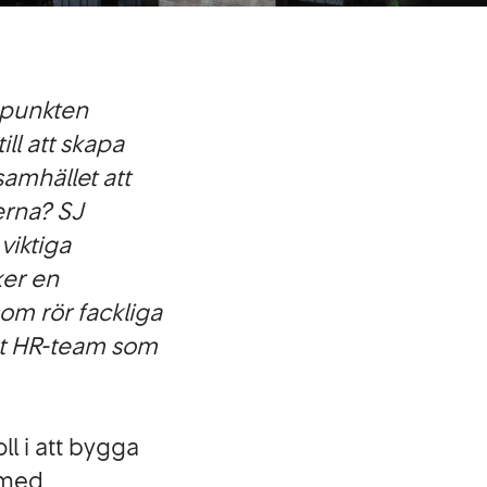
gspunkten
ll att skapa
samhället att
erna? SJ
viktiga
ker en
som rör fackliga
vårt HR-team som
ll i att bygga
 med