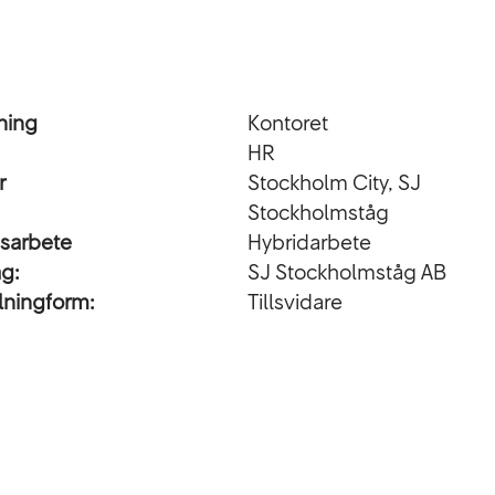
ning
Kontoret
HR
r
Stockholm City, SJ
Stockholmståg
nsarbete
Hybridarbete
ag:
SJ Stockholmståg AB
lningform:
Tillsvidare