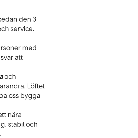
 sedan den 3
och service.
personer med
svar att
ga
och
 varandra. Löftet
lpa oss bygga
tt nära
g, stabil och
.